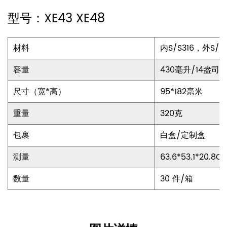
我们了解稳定性的重要性，尤其是对于您的饮料而言。这就
型号：XE43 XE48
是为什么我们的便携式真空隔热咖啡杯配有吸管，配有硅胶
防滑杯底，确保其牢固地固定在任何表面上，降低意外溢出
材料
内S/S316，外S/S
或翻倒的风险。此外，其耐用的结构保证了持久的性能，使
其成为您所有冒险的可靠伴侣，无论是日常通勤还是周末度
容量
430毫升/14盎司
假。
尺寸（宽*高）
95*182毫米
环保意识
重量
320克
除了实用性和风格外，我们的便携式真空隔热咖啡杯（带吸
包裹
白盒/定制盒
管）在设计时还考虑到了可持续性。通过选择可重复使用的
测量
63.6*53.1*20.8C
杯子，您就做出了有意识的选择，以减少一次性塑料废物，
为子孙后代创造一个更健康的星球。加入我们，共同实现在
数量
30 件/箱
不影响便利性或质量的情况下做出环保选择的使命。