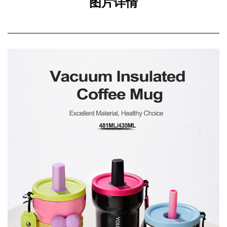
图片详情
总之，我们的带吸管的便携式真空隔热咖啡杯不仅仅是一个
饮料容器，它还是一种风格的体现、功能的证明以及对可持
续发展的承诺。凭借其无与伦比的隔热性能、周到的设计功
能和可定制的选项，它是那些拒绝满足于任何不好的东西的
人的伴侣。拥抱便利，拥抱风格，与我们一起踏上更绿色、
更愉快的饮酒体验之旅，一次一小口。